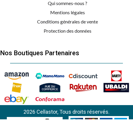
Qui sommes-nous ?
Mentions légales
Conditions générales de vente
Protection des données
Nos Boutiques Partenaires
LG
MH 6535 GDS
MH
2026 Cellastor, Tous droits réservés.
LG
MH 6535 GDS
MH