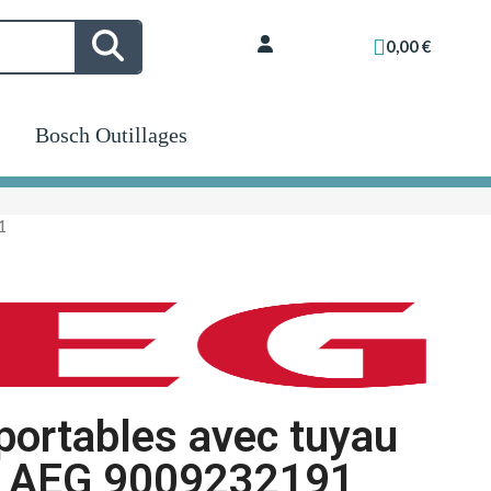
0,00 €
Bosch Outillages
1
 portables avec tuyau
ur AEG 9009232191