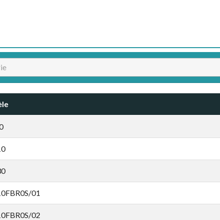
le
0
10
30
0FBR0S/01
0FBR0S/02