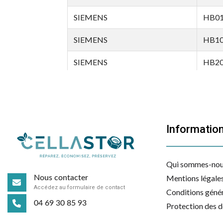
SIEMENS
HB01
SIEMENS
HB10
SIEMENS
HB20
SIEMENS
HB20
SIEMENS
HB20
Informatio
SIEMENS
HB20
SIEMENS
HB2
Qui sommes-nou
SIEMENS
HB23
Mentions légale
Nous contacter
Accédez au formulaire de contact
Conditions génér
SIEMENS
HB23
04 69 30 85 93
Protection des 
SIEMENS
HB23