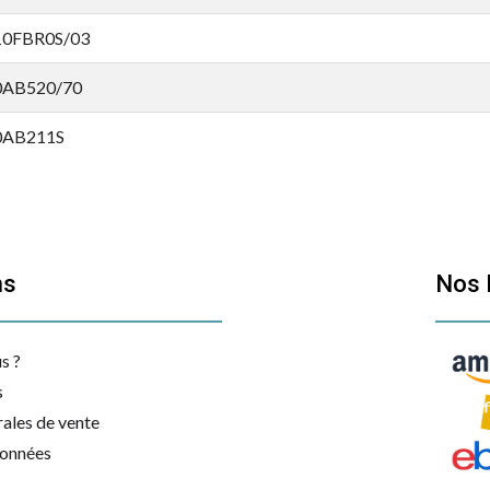
0FBR0S/03
AB520/70
AB211S
AB212S/03
AB212S/04
ns
Nos 
AB212S/70
1AB521
s ?
AB211S
s
ales de vente
AB221S/06
données
AB221S/07