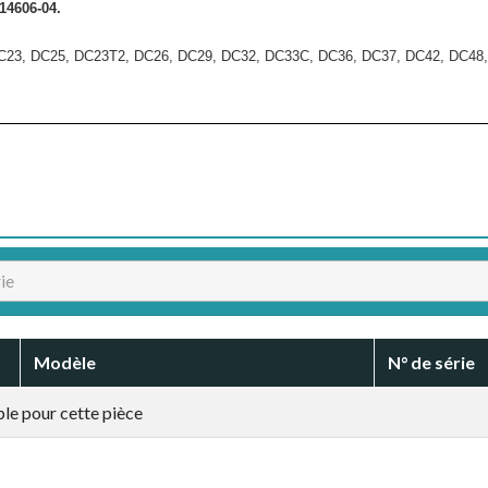
14606-04.
DC23, DC25, DC23T2, DC26, DC29, DC32, DC33C, DC36, DC37, DC42, DC48
Modèle
N° de série
le pour cette pièce