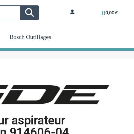
0,00 €
Bosch Outillages
r aspirateur
on 914606-04