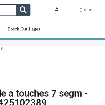
0,00 €
Bosch Outillages
89
 a touches 7 segm -
4425102389