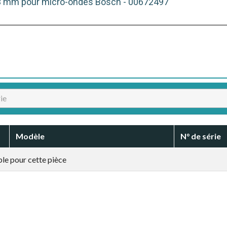
23 mm pour micro-ondes Bosch - 00672497
Modèle
N° de série
le pour cette pièce