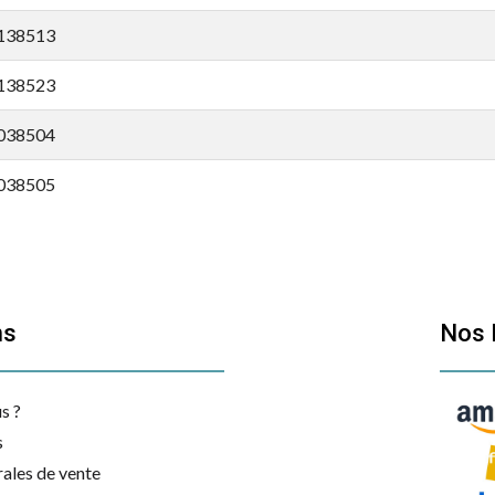
138513
138523
038504
038505
038506
038514
ns
Nos 
038515
038524
s ?
038525
s
ales de vente
038534