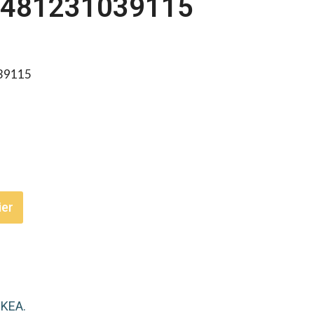
A 481231039115
39115
ier
IKEA.