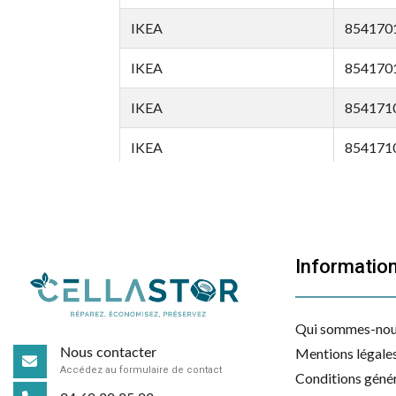
IKEA
854170
IKEA
854170
IKEA
854171
IKEA
854171
IKEA
854171
IKEA
854171
Informatio
IKEA
854171
IKEA
854171
Qui sommes-nou
IKEA
854171
Mentions légale
Nous contacter
Accédez au formulaire de contact
Conditions génér
IKEA
854171