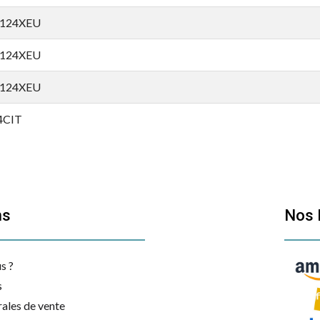
124XEU
124XEU
124XEU
4CIT
9CIT
9CIT
ns
Nos 
4SFIT
4SFIT
s ?
9CIT
s
ales de vente
9CIT