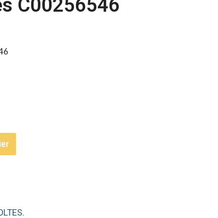
tes C00256546
46
ier
HOLTES.