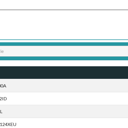
30A
2ID
L
124XEU