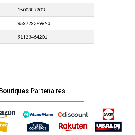
1500887203
858728299893
91123464201
769991547311
Boutiques Partenaires
769991547311
769991547341
769991547321
769991547341