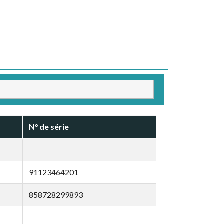
N° de série
91123464201
858728299893