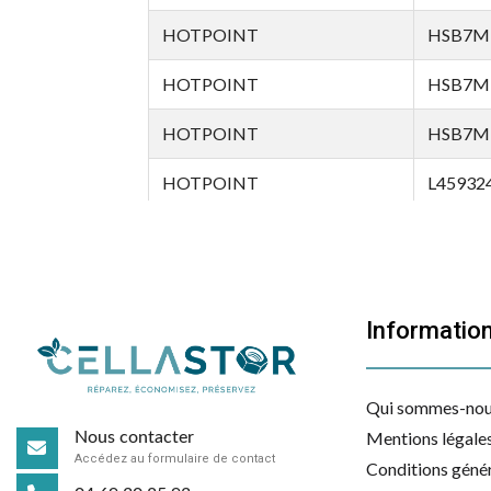
HOTPOINT
HSB7M
HOTPOINT
HSB7M
HOTPOINT
HSB7M
HOTPOINT
L45932
HOTPOINT
L60621
HOTPOINT
L60621
Informatio
HOTPOINT
L60732
HOTPOINT
L60732
Qui sommes-nou
HOTPOINT
L60831
Mentions légale
Nous contacter
Accédez au formulaire de contact
Conditions génér
HOTPOINT
L60831