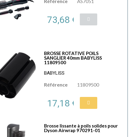
Référence
AS7051
73,68 €
BROSSE ROTATIVE POILS
SANGLIER 40mm BABYLISS
11809500
BABYLISS
Référence
11809500
17,18 €
Brosse lissante à poils solides pour
Dyson Airwrap 970291-01