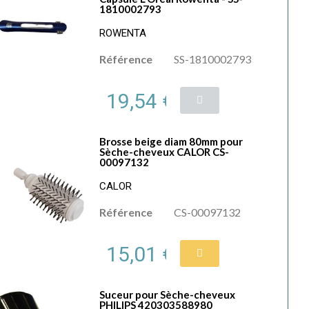
1810002793
ROWENTA
Référence
SS-1810002793
19,54 €
Brosse beige diam 80mm pour
Sèche-cheveux CALOR CS-
00097132
CALOR
Référence
CS-00097132
15,01 €
Suceur pour Sèche-cheveux
PHILIPS 420303588980