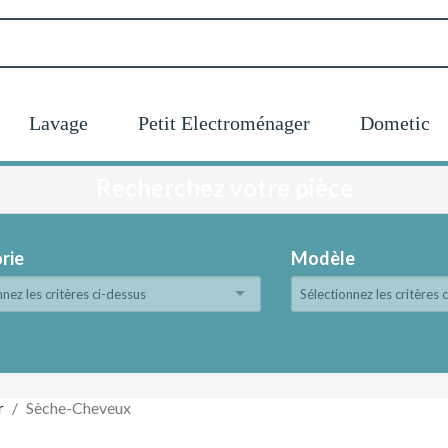
Lavage
Petit Electroménager
Dometic
Recherchez votre pièce
rie
Modèle
nnez les critères ci-dessus
Sélectionnez les critères 
r
Sèche-Cheveux