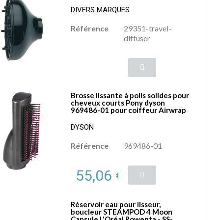
DIVERS MARQUES
Référence
29351-travel-
diffuser
Brosse lissante à poils solides pour
cheveux courts Pony dyson
969486-01 pour coiffeur Airwrap
DYSON
Référence
969486-01
55,06 €
Réservoir eau pour lisseur,
boucleur STEAMPOD 4 Moon
Capsule L'Oréal Rowenta - SS-