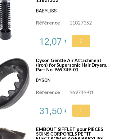
11827352
BABYLISS
Référence
11827352
12,07 €
Dyson Gentle Air Attachment
(Iron) for Supersonic Hair Dryers,
Part No. 969749-01
DYSON
Référence
969749-01
31,50 €
EMBOUT SIFFLET pour PIECES
SOINS CORPORELS PETIT
ELECTROMENAGER BABYLISS