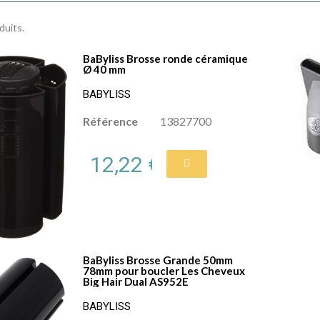
oduits.
BaByliss Brosse ronde céramique
Ø 40 mm
BABYLISS
Référence
13827700
12,22 €
BaByliss Brosse Grande 50mm
78mm pour boucler Les Cheveux
Big Hair Dual AS952E
BABYLISS