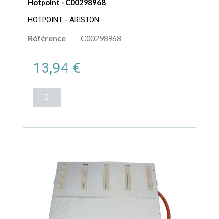
Hotpoint - C00298968
HOTPOINT - ARISTON
Référence
C00298968
13,94 €