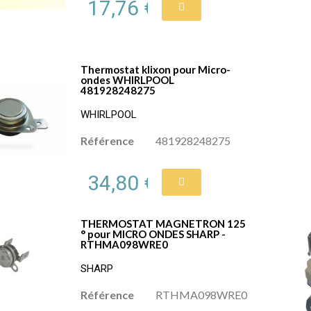
17,76 €
Thermostat klixon pour Micro-
ondes WHIRLPOOL
481928248275
WHIRLPOOL
Référence
481928248275
34,80 €
THERMOSTAT MAGNETRON 125
° pour MICRO ONDES SHARP -
RTHMA098WRE0
SHARP
Référence
RTHMA098WRE0