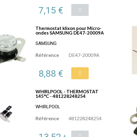
7,15 €
Thermostat klixon pour Micro-
ondes SAMSUNG DE47-20009A
SAMSUNG
Référence
DE47-20009A
8,88 €
WHIRLPOOL - THERMOSTAT
145°C - 481228248254
WHIRLPOOL
Référence
481228248254
13,52 €