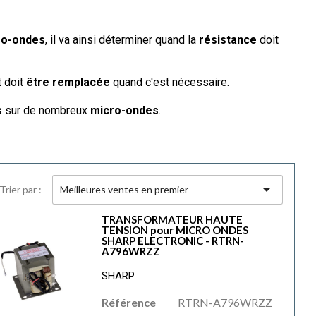
ro-ondes
, il va ainsi déterminer quand la
résistance
doit
 doit
être remplacée
quand c'est nécessaire.
s
sur de nombreux
micro-ondes
.

Trier par :
Meilleures ventes en premier
TRANSFORMATEUR HAUTE
TENSION pour MICRO ONDES
SHARP ELECTRONIC - RTRN-
A796WRZZ
SHARP
Référence
RTRN-A796WRZZ