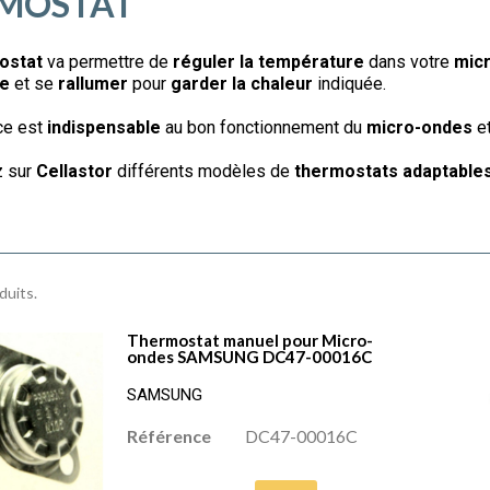
MOSTAT
ostat
va permettre de
réguler la température
dans votre
mic
re
et se
rallumer
pour
garder la chaleur
indiquée.
ce est
indispensable
au bon fonctionnement du
micro-ondes
et
z sur
Cellastor
différents modèles de
thermostats adaptable
oduits.
Thermostat manuel pour Micro-
ondes SAMSUNG DC47-00016C
SAMSUNG
Référence
DC47-00016C