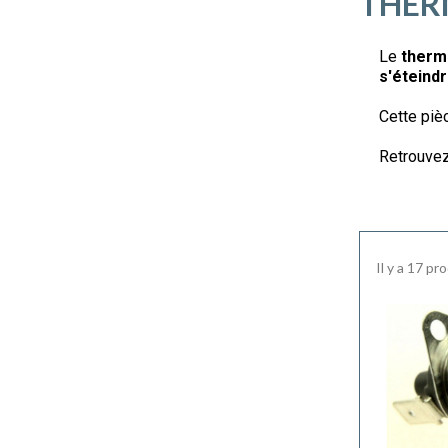
THER
Le
therm
s'éteind
Cette piè
Retrouve
Il y a 17 pr