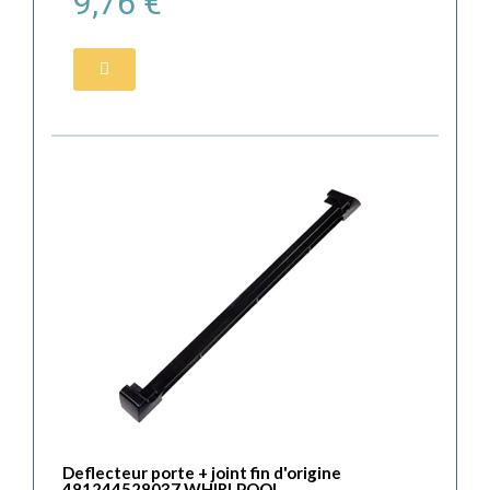
9,76 €
Deflecteur porte + joint fin d'origine
481244528037 WHIRLPOOL