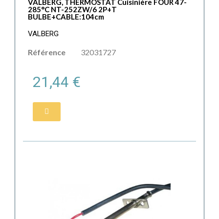
VALBERG, THERMOSTAT Cuisinière FOUR 47-
285°C NT-252ZW/6 2P+T
BULBE+CABLE:104cm
VALBERG
Référence
32031727
21,44 €