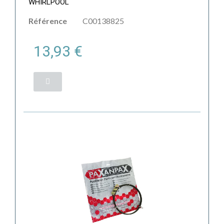
WHIRLPOOL
Référence
C00138825
13,93 €