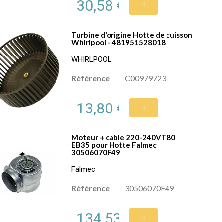
30,58 €
Turbine d'origine Hotte de cuisson
Whirlpool - 481951528018
WHIRLPOOL
Référence
C00979723
13,80 €
Moteur + cable 220-240VT80
EB35 pour Hotte Falmec
30506070F49
Falmec
Référence
30506070F49
134,53 €