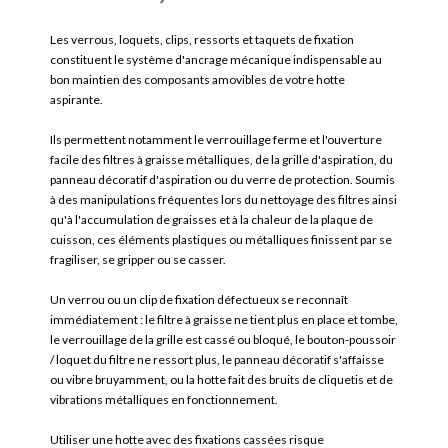
Les verrous, loquets, clips, ressorts et taquets de fixation
constituent le système d'ancrage mécanique indispensable au
bon maintien des composants amovibles de votre hotte
aspirante.
Ils permettent notamment le verrouillage ferme et l'ouverture
facile des filtres à graisse métalliques, de la grille d'aspiration, du
panneau décoratif d'aspiration ou du verre de protection. Soumis
à des manipulations fréquentes lors du nettoyage des filtres ainsi
qu'à l'accumulation de graisses et à la chaleur de la plaque de
cuisson, ces éléments plastiques ou métalliques finissent par se
fragiliser, se gripper ou se casser.
Un verrou ou un clip de fixation défectueux se reconnaît
immédiatement : le filtre à graisse ne tient plus en place et tombe,
le verrouillage de la grille est cassé ou bloqué, le bouton-poussoir
/ loquet du filtre ne ressort plus, le panneau décoratif s'affaisse
ou vibre bruyamment, ou la hotte fait des bruits de cliquetis et de
vibrations métalliques en fonctionnement.
Utiliser une hotte avec des fixations cassées risque