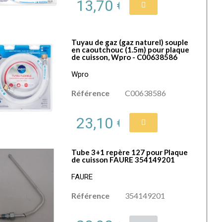
13,70 €
Tuyau de gaz (gaz naturel) souple
en caoutchouc (1.5m) pour plaque
de cuisson, Wpro - C00638586
Wpro
Référence
C00638586
23,10 €
Tube 3+1 repère 127 pour Plaque
de cuisson FAURE 354149201
FAURE
Référence
354149201