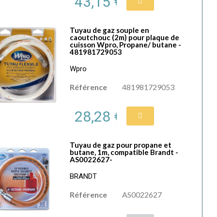
43,15 €
Tuyau de gaz souple en
caoutchouc (2m) pour plaque de
cuisson Wpro, Propane/ butane -
481981729053
Wpro
Référence
481981729053
28,28 €
Tuyau de gaz pour propane et
butane, 1m, compatible Brandt -
AS0022627-
BRANDT
Référence
AS0022627