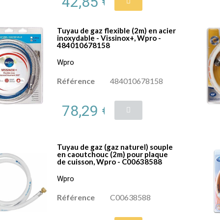
42,85 €
Tuyau de gaz flexible (2m) en acier
inoxydable - Vissinox+, Wpro -
484010678158
Wpro
Référence
484010678158
78,29 €
Tuyau de gaz (gaz naturel) souple
en caoutchouc (2m) pour plaque
de cuisson, Wpro - C00638588
Wpro
Référence
C00638588