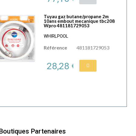
Tuyau gaz butane/propane 2m
10ans embout mecanique tbc208
Wpro 481181729053
WHIRLPOOL
Référence
481181729053
28,28 €
Boutiques Partenaires