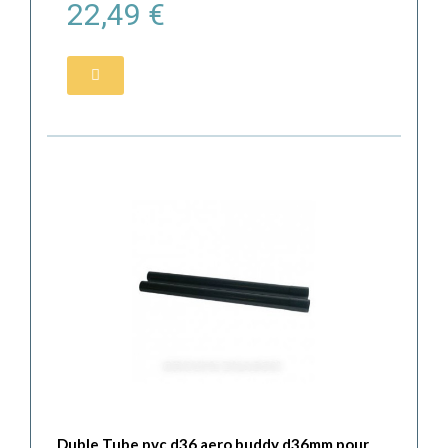
22,49 €
Duble Tube pvc d36 aero buddy d36mm pour