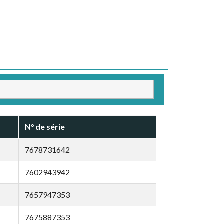
N° de série
7678731642
7602943942
7657947353
7675887353