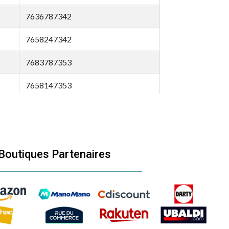
7636787342
7658247342
7683787353
7658147353
7692447353
7692347353
Boutiques Partenaires
7664847353
7664747353
7664647353
7664547353